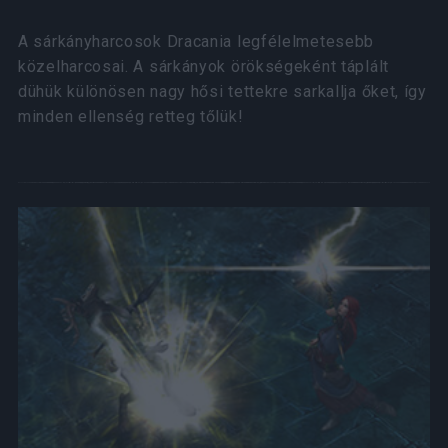
A sárkányharcosok Dracania legfélelmetesebb
közelharcosai. A sárkányok örökségeként táplált
dühük különösen nagy hősi tettekre sarkallja őket, így
minden ellenség retteg tőlük!