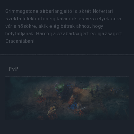
Grimmagstone sírbarlangjaitól a sötét Nofertari
szekta lélekbörtönéig kalandok és veszélyek sora
vár a hősökre, akik elég bátrak ahhoz, hogy
helytálljanak. Harcolj a szabadságért és igazságért
Dracaniában!
PvP