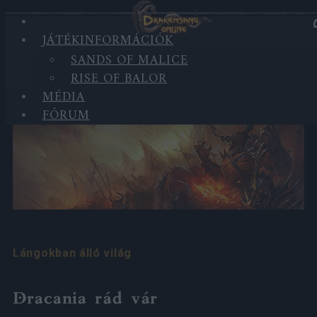
JÁTÉKINFORMÁCIÓK
JÁTÉKINFORMÁCIÓK
SANDS OF MALICE
RISE OF BALOR
Világ
MÉDIA
FÓRUM
Lángokban álló világ
Dracania rád vár