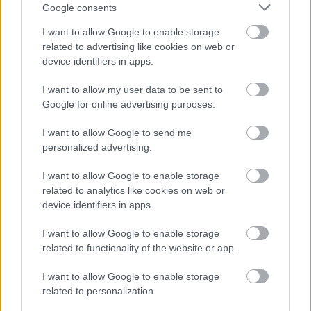
Google consents
I want to allow Google to enable storage
related to advertising like cookies on web or
device identifiers in apps.
Jó szerelés fél siker
I want to allow my user data to be sent to
Google for online advertising purposes.
Törpemester
I want to allow Google to send me
personalized advertising.
I want to allow Google to enable storage
A törpemesterek Dracania legügyesebb barkácsolói
related to analytics like cookies on web or
és feltalálói. Kiváló találmányaiknak, mint például a
device identifiers in apps.
tűzesőt szóró fegyverek vagy rakétahátizsákoknak
köszönhetően veszélyes és könnyen alkalmazkodó
I want to allow Google to enable storage
ellenfelek.
related to functionality of the website or app.
I want to allow Google to enable storage
related to personalization.