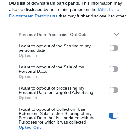
IAB’s list of downstream participants. This information may
also be disclosed by us to third parties on the
IAB’s List of
A kalandvadászok Dracania leghalálosabb lövészei.
Downstream Participants
that may further disclose it to other
Biztos távolságból gyengítik meg az ellenséget
third parties.
veszedelmes támadásaikkal, majd pengés íjaikkal
Please note that this website/app uses one or more Google
Personal Data Processing Opt Outs
közelharcban legyőzik.
services and may gather and store information including but
not limited to your visit or usage behaviour. You may click to
I want to opt-out of the Sharing of my
personal data.
grant or deny consent to Google and its third-party tags to
Opted In
use your data for below specified purposes in below Google
consent section.
I want to opt-out of the Sale of my
Personal Data.
Opted In
I want to opt-out of processing my
Personal Data for Targeted Advertising.
Opted In
I want to opt-out of Collection, Use,
Retention, Sale, and/or Sharing of my
Personal Data that Is Unrelated with the
Purposes for which it was collected.
Opted Out