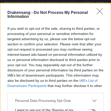
Entwicklungsarbeiten sofort von außen sichtbar sind,
hat das Team während dieser Zeit weiterhin hinter
Drakensang -
Do Not Process My Personal
den Kulissen daran gearbeitet, Vorbereitung,
Information
Stabilität und die Planung kommender Inhalte zu
verbessern.
If you wish to opt-out of the sale, sharing to third parties, or
processing of your personal or sensitive information for
targeted advertising by us, please use the below opt-out
Um die Wartezeit angenehmer zu gestalten, werden
section to confirm your selection. Please note that after your
wir außerdem zeitlich begrenzte Angebote bis zur
opt-out request is processed you may continue seeing
Veröffentlichung anbieten:
interest-based ads based on personal information utilized by
us or personal information disclosed to third parties prior to
Gnob-Angebot – Pet Arachna: 12.05.2026 –
your opt-out. You may separately opt-out of the further
13.05.2026
disclosure of your personal information by third parties on the
IAB’s list of downstream participants. This information may
Gnob-Angebot – Easter: 13.05.2026 – 14.05.2026
also be disclosed by us to third parties on the
IAB’s List of
Downstream Participants
that may further disclose it to other
Gnob-Angebot – New Moon: 14.05.2026 –
third parties.
15.05.2026
Please note that this website/app uses one or more Google
Gnob-Angebot – Sargon: 15.05.2026 –
Personal Data Processing Opt Outs
services and may gather and store information including but
16.05.2026
not limited to your visit or usage behaviour. You may click to
I want to opt-out of the Sharing of my