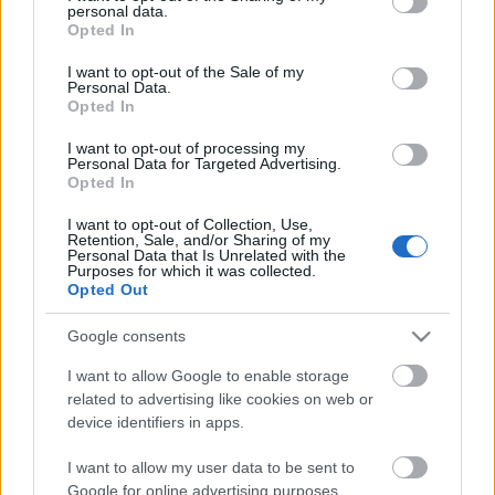
personal data.
Gnob-Angebot – Full Moon: 16.05.2026 –
grant or deny consent to Google and its third-party tags to
Opted In
use your data for below specified purposes in below Google
17.05.2026
consent section.
I want to opt-out of the Sale of my
Gnob-Angebot – Pet Heredur: 17.05.2026 –
Personal Data.
Opted In
18.05.2026
Gnob-Angebot – Pet Bearach: 18.05.2026 –
I want to opt-out of processing my
Personal Data for Targeted Advertising.
19.05.2026
Opted In
Gnob-Angebot – Pet Nefertari: 19.05.2026 –
I want to opt-out of Collection, Use,
20.05.2026
Retention, Sale, and/or Sharing of my
Personal Data that Is Unrelated with the
Purposes for which it was collected.
Kingshill-Set: 20.05.2026 – 21.05.2026
Opted Out
Kostümverkauf – Brave Fighters: 21.05.2026 –
22.05.2026
Google consents
I want to allow Google to enable storage
Zusätzlich bereitet das Team eine neue
related to advertising like cookies on web or
Spielerumfrage vor.
device identifiers in apps.
I want to allow my user data to be sent to
Diese Umfrage wird uns helfen, besser zu verstehen,
Google for online advertising purposes.